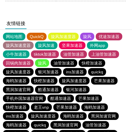
友情链接
网站地图
QuickQ
旋风加速度器
旋风
优途加速器
旋风加速度器
旋风加速
坚果加速器
外网app
小牛加速器
tiktok加速器
油管加速器
上油管加速器
回锅肉加速器
旋风
油管加速器
快橙加速器
旋风加速度器
银河加速器
ins加速器
quickq
海鸥加速器
快橙加速器
旋风加速度器
芒果加速器
黑洞加速官网
酷通加速器
银河加速器
手机外国加速器官网
酷通加速器
芒果加速器
快橙加速器
老王vnp
芒果加速器
海鸥加速器
ins加速器
旋风加速度器
海鸥加速器
黑洞加速官网
海鸥加速器
quickq
黑洞加速官网
油管加速器