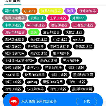
友情链接
网站地图
QuickQ
旋风加速度器
旋风
优途加速器
旋风加速度器
旋风加速
坚果加速器
外网app
小牛加速器
tiktok加速器
油管加速器
上油管加速器
回锅肉加速器
旋风
油管加速器
快橙加速器
旋风加速度器
银河加速器
ins加速器
quickq
海鸥加速器
快橙加速器
旋风加速度器
芒果加速器
黑洞加速官网
酷通加速器
银河加速器
手机外国加速器官网
酷通加速器
芒果加速器
快橙加速器
老王vnp
芒果加速器
海鸥加速器
ins加速器
旋风加速度器
海鸥加速器
黑洞加速官网
海鸥加速器
quickq
黑洞加速官网
油管加速器
油管加速器
快橙加速器
油管加速器
黑洞加速官网
旋风加速度器
银河加速器
快橙加速器
酷通加速器
永久免费使用的加速器
下载