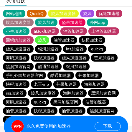
友情链接
网站地图
QuickQ
旋风加速度器
旋风
优途加速器
旋风加速度器
旋风加速
坚果加速器
外网app
小牛加速器
tiktok加速器
油管加速器
上油管加速器
回锅肉加速器
旋风
油管加速器
快橙加速器
旋风加速度器
银河加速器
ins加速器
quickq
海鸥加速器
快橙加速器
旋风加速度器
芒果加速器
黑洞加速官网
酷通加速器
银河加速器
手机外国加速器官网
酷通加速器
芒果加速器
快橙加速器
老王vnp
芒果加速器
海鸥加速器
ins加速器
旋风加速度器
海鸥加速器
黑洞加速官网
海鸥加速器
quickq
黑洞加速官网
油管加速器
油管加速器
快橙加速器
油管加速器
黑洞加速官网
旋风加速度器
银河加速器
快橙加速器
酷通加速器
永久免费使用的加速器
下载