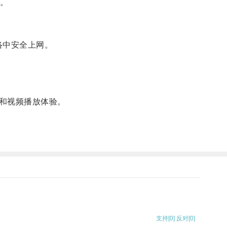
。
络中安全上网。
和视频播放体验。
支持
[0]
反对
[0]