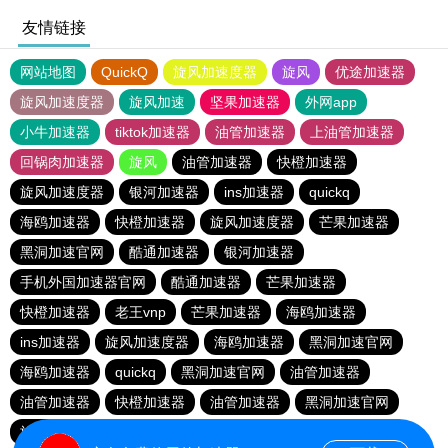
友情链接
网站地图
QuickQ
旋风加速度器
旋风
优途加速器
旋风加速度器
旋风加速
坚果加速器
外网app
小牛加速器
tiktok加速器
油管加速器
上油管加速器
回锅肉加速器
旋风
油管加速器
快橙加速器
旋风加速度器
银河加速器
ins加速器
quickq
海鸥加速器
快橙加速器
旋风加速度器
芒果加速器
黑洞加速官网
酷通加速器
银河加速器
手机外国加速器官网
酷通加速器
芒果加速器
快橙加速器
老王vnp
芒果加速器
海鸥加速器
ins加速器
旋风加速度器
海鸥加速器
黑洞加速官网
海鸥加速器
quickq
黑洞加速官网
油管加速器
油管加速器
快橙加速器
油管加速器
黑洞加速官网
旋风加速度器
银河加速器
快橙加速器
酷通加速器