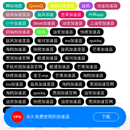
网站地图
QuickQ
旋风加速度器
旋风
优途加速器
旋风加速度器
旋风加速
坚果加速器
外网app
小牛加速器
tiktok加速器
油管加速器
上油管加速器
回锅肉加速器
旋风
油管加速器
快橙加速器
旋风加速度器
银河加速器
ins加速器
quickq
海鸥加速器
快橙加速器
旋风加速度器
芒果加速器
黑洞加速官网
酷通加速器
银河加速器
手机外国加速器官网
酷通加速器
芒果加速器
快橙加速器
老王vnp
芒果加速器
海鸥加速器
ins加速器
旋风加速度器
海鸥加速器
黑洞加速官网
海鸥加速器
quickq
黑洞加速官网
油管加速器
油管加速器
快橙加速器
油管加速器
黑洞加速官网
旋风加速度器
银河加速器
快橙加速器
酷通加速器
永久免费使用的加速器
下载
0.170741s
首页
安卓
苹果
排行
推荐