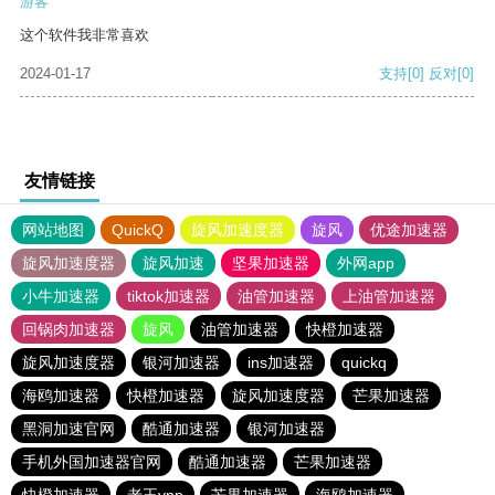
游客
这个软件我非常喜欢
2024-01-17
支持
[0]
反对
[0]
友情链接
网站地图
QuickQ
旋风加速度器
旋风
优途加速器
旋风加速度器
旋风加速
坚果加速器
外网app
小牛加速器
tiktok加速器
油管加速器
上油管加速器
回锅肉加速器
旋风
油管加速器
快橙加速器
旋风加速度器
银河加速器
ins加速器
quickq
海鸥加速器
快橙加速器
旋风加速度器
芒果加速器
黑洞加速官网
酷通加速器
银河加速器
手机外国加速器官网
酷通加速器
芒果加速器