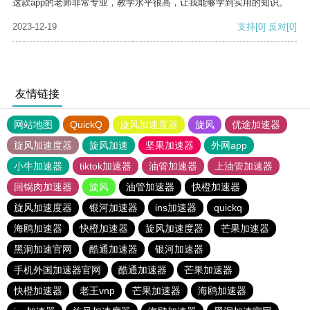
这款app的老师非常专业，教学水平很高，让我能够学到实用的知识。
2023-12-19
支持
[0]
反对
[0]
友情链接
网站地图
QuickQ
旋风加速度器
旋风
优途加速器
旋风加速度器
旋风加速
坚果加速器
外网app
小牛加速器
tiktok加速器
油管加速器
上油管加速器
回锅肉加速器
旋风
油管加速器
快橙加速器
旋风加速度器
银河加速器
ins加速器
quickq
海鸥加速器
快橙加速器
旋风加速度器
芒果加速器
黑洞加速官网
酷通加速器
银河加速器
手机外国加速器官网
酷通加速器
芒果加速器
快橙加速器
老王vnp
芒果加速器
海鸥加速器