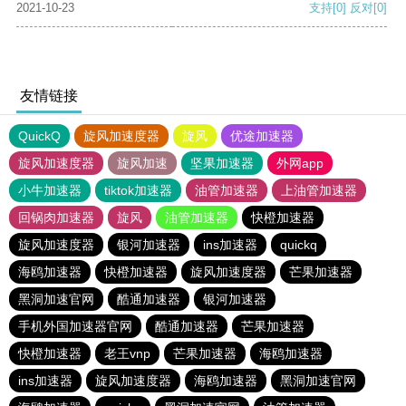
2021-10-23
支持
[0]
反对
[0]
友情链接
QuickQ
旋风加速度器
旋风
优途加速器
旋风加速度器
旋风加速
坚果加速器
外网app
小牛加速器
tiktok加速器
油管加速器
上油管加速器
回锅肉加速器
旋风
油管加速器
快橙加速器
旋风加速度器
银河加速器
ins加速器
quickq
海鸥加速器
快橙加速器
旋风加速度器
芒果加速器
黑洞加速官网
酷通加速器
银河加速器
手机外国加速器官网
酷通加速器
芒果加速器
快橙加速器
老王vnp
芒果加速器
海鸥加速器
ins加速器
旋风加速度器
海鸥加速器
黑洞加速官网