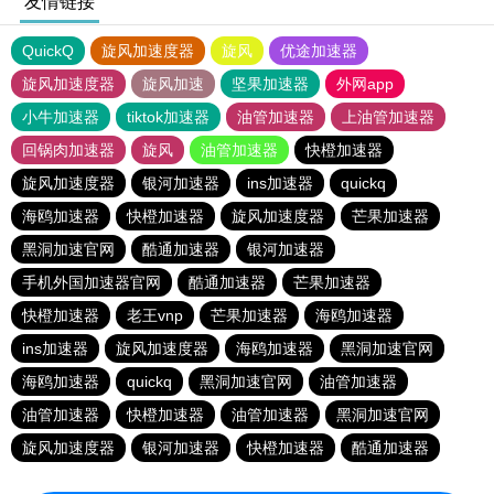
友情链接
QuickQ
旋风加速度器
旋风
优途加速器
旋风加速度器
旋风加速
坚果加速器
外网app
小牛加速器
tiktok加速器
油管加速器
上油管加速器
回锅肉加速器
旋风
油管加速器
快橙加速器
旋风加速度器
银河加速器
ins加速器
quickq
海鸥加速器
快橙加速器
旋风加速度器
芒果加速器
黑洞加速官网
酷通加速器
银河加速器
手机外国加速器官网
酷通加速器
芒果加速器
快橙加速器
老王vnp
芒果加速器
海鸥加速器
ins加速器
旋风加速度器
海鸥加速器
黑洞加速官网
海鸥加速器
quickq
黑洞加速官网
油管加速器
油管加速器
快橙加速器
油管加速器
黑洞加速官网
旋风加速度器
银河加速器
快橙加速器
酷通加速器