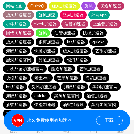
网站地图
QuickQ
旋风加速度器
旋风
优途加速器
旋风加速度器
旋风加速
坚果加速器
外网app
小牛加速器
tiktok加速器
油管加速器
上油管加速器
回锅肉加速器
旋风
油管加速器
快橙加速器
旋风加速度器
银河加速器
ins加速器
quickq
海鸥加速器
快橙加速器
旋风加速度器
芒果加速器
黑洞加速官网
酷通加速器
银河加速器
手机外国加速器官网
酷通加速器
芒果加速器
快橙加速器
老王vnp
芒果加速器
海鸥加速器
ins加速器
旋风加速度器
海鸥加速器
黑洞加速官网
海鸥加速器
quickq
黑洞加速官网
油管加速器
油管加速器
快橙加速器
油管加速器
黑洞加速官网
旋风加速度器
银河加速器
快橙加速器
酷通加速器
永久免费使用的加速器
下载
0.270117s
首页
安卓
苹果
排行
推荐