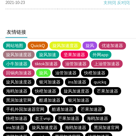
2021-10-23
支持
[0]
反对
[0]
友情链接
网站地图
QuickQ
旋风加速度器
旋风
优途加速器
旋风加速度器
旋风加速
坚果加速器
外网app
小牛加速器
tiktok加速器
油管加速器
上油管加速器
回锅肉加速器
旋风
油管加速器
快橙加速器
旋风加速度器
银河加速器
ins加速器
quickq
海鸥加速器
快橙加速器
旋风加速度器
芒果加速器
黑洞加速官网
酷通加速器
银河加速器
手机外国加速器官网
酷通加速器
芒果加速器
快橙加速器
老王vnp
芒果加速器
海鸥加速器
ins加速器
旋风加速度器
海鸥加速器
黑洞加速官网