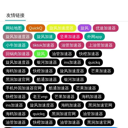
友情链接
网站地图
QuickQ
旋风加速度器
旋风
优途加速器
旋风加速度器
旋风加速
坚果加速器
外网app
小牛加速器
tiktok加速器
油管加速器
上油管加速器
回锅肉加速器
旋风
油管加速器
快橙加速器
旋风加速度器
银河加速器
ins加速器
quickq
海鸥加速器
快橙加速器
旋风加速度器
芒果加速器
黑洞加速官网
酷通加速器
银河加速器
手机外国加速器官网
酷通加速器
芒果加速器
快橙加速器
老王vnp
芒果加速器
海鸥加速器
ins加速器
旋风加速度器
海鸥加速器
黑洞加速官网
海鸥加速器
quickq
黑洞加速官网
油管加速器
油管加速器
快橙加速器
油管加速器
黑洞加速官网