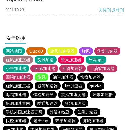
2021-10-23
支持
[0]
反对
[0]
友情链接
网站地图
QuickQ
旋风加速度器
旋风
优途加速器
旋风加速度器
旋风加速
坚果加速器
外网app
小牛加速器
tiktok加速器
油管加速器
上油管加速器
回锅肉加速器
旋风
油管加速器
快橙加速器
旋风加速度器
银河加速器
ins加速器
quickq
海鸥加速器
快橙加速器
旋风加速度器
芒果加速器
黑洞加速官网
酷通加速器
银河加速器
手机外国加速器官网
酷通加速器
芒果加速器
快橙加速器
老王vnp
芒果加速器
海鸥加速器
ins加速器
旋风加速度器
海鸥加速器
黑洞加速官网